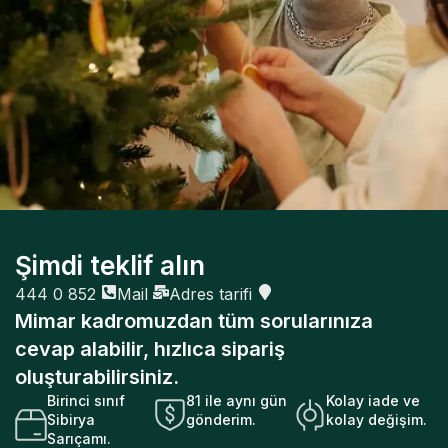
Lifestyle
Şimdi teklif alın
Embracing Modern Styles: A Behind-the-Scenes
444 0 852
Mail
Adres tarifi
Story of Fashion
Mimar kadromuzdan tüm sorularınıza
cevap alabilir, hızlıca sipariş
oluşturabilirsiniz.
Birinci sınıf
81 ile aynı gün
Kolay iade ve
Sibirya
gönderim.
kolay değişim.
Sarıçamı.