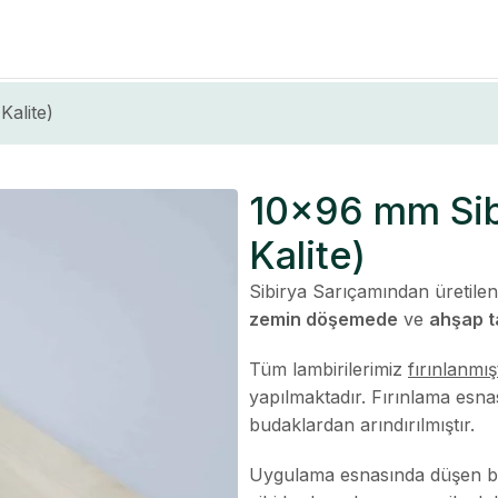
alite)
10×96 mm Sib
Kalite)
Sibirya Sarıçamından üretil
zemin döşemede
ve
ahşap 
Tüm lambirilerimiz
fırınlanmış
yapılmaktadır. Fırınlama esna
budaklardan arındırılmıştır.
Uygulama esnasında düşen bud