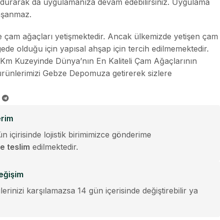
doldurarak da uygulamanıza devam edebilirsiniz. Uygulama
aşanmaz.
nde çam ağaçları yetişmektedir. Ancak ülkemizde yetişen çam
ede olduğu için yapısal ahşap için tercih edilmemektedir.
 Km Kuzeyinde Dünya’nın En Kaliteli Çam Ağaçlarının
z ürünlerimizi Gebze Depomuza getirerek sizlere
erim
ün içirisinde lojistik birimimizce gönderime
le teslim
edilmektedir.
eğişim
erinizi karşılamazsa 14 gün içerisinde değiştirebilir ya