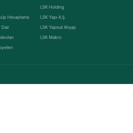
LSK Holding
eküp Hesaplama
LSK Yapı A.Ş.
 Dair
LSK Yapısal Ahşap
ideoları
LSK Makro
iyeleri