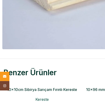
Benzer Ürünler
Email
Instagram
10x10cm Sibirya Sarıçam Fırınlı Kereste
10×96 mm 
Kereste