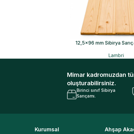
12,5×96 mm Sibirya Sarı
Lambri
Mimar kadromuzdan tüm s
oluşturabilirsiniz.
Birinci sınıf Sibirya
Sarıçamı.
Kurumsal
Ahşap Aka