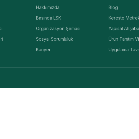
Hakkımızda
Blog
Basında LSK
Kereste Metr
pı
Organizasyon Şeması
Yapısal Ahşaba
ri
Sosyal Sorumluluk
Ürün Tanıtım V
Kariyer
Uygulama Tavs