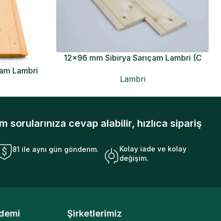
12×96 mm Sibirya Sarıçam Lambri (C
Kalite)
çam Lambri
Lambri
orularınıza cevap alabilir, hızlıca sipariş
Kolay iade ve kolay
81 ile aynı gün gönderim.
değişim.
demi
Şirketlerimiz