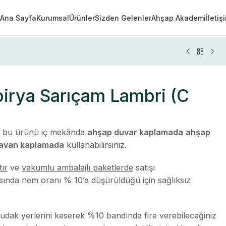
Ana Sayfa
Kurumsal
Ürünler
Sizden Gelenler
Ahşap Akademi
İletiş
irya Sarıçam Lambri (C
en bu ürünü iç mekânda
ahşap duvar kaplamada
ahşap
tavan kaplamada
kullanabilirsiniz.
tır
ve
vakumlu ambalajlı paketlerde
satışı
sında nem oranı % 10’a düşürüldüğü için sağlıksız
ak yerlerini keserek %10 bandında fire verebileceğiniz