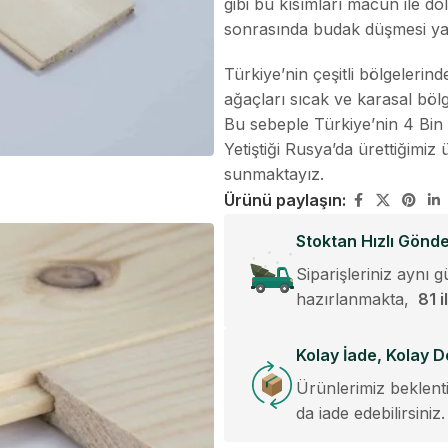
gibi bu kısımları macun ile 
sonrasında budak düşmesi y
Türkiye’nin çeşitli bölgeleri
ağaçları sıcak ve karasal bölg
Bu sebeple Türkiye’nin 4 Bin
Yetiştiği Rusya’da ürettiğimi
sunmaktayız.
Ürünü paylaşın:
Stoktan Hızlı Gönd
Siparişleriniz aynı g
hazırlanmakta,
81 i
Kolay İade, Kolay D
Ürünlerimiz beklentil
da iade edebilirsiniz.